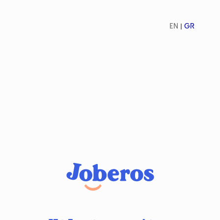
EN
GR