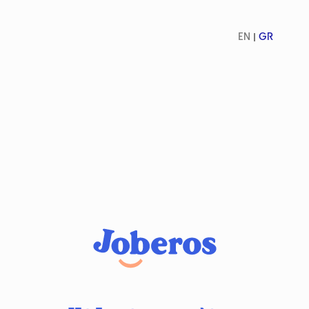
EN
GR