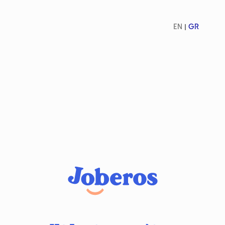
EN
GR