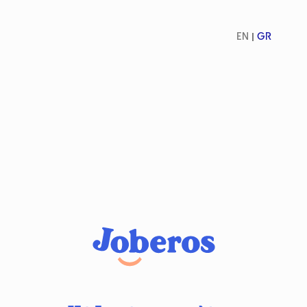
EN
GR