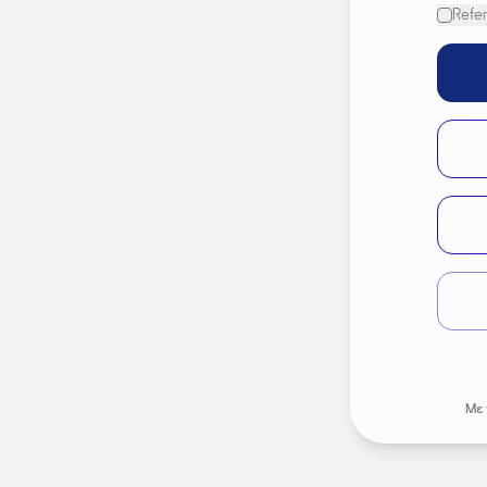
Refer
Με 