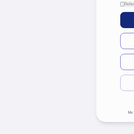
Refer
Με 