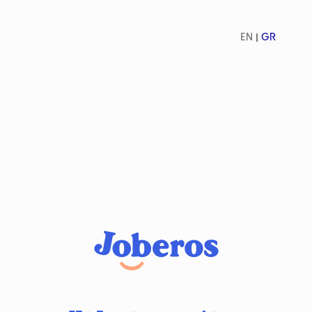
EN
GR