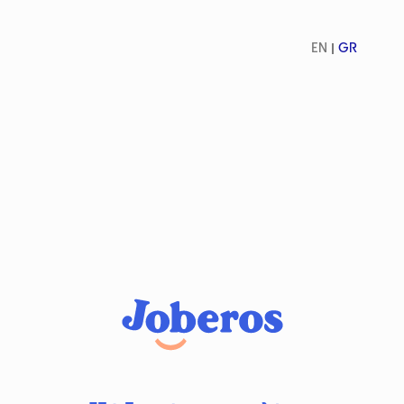
EN
GR