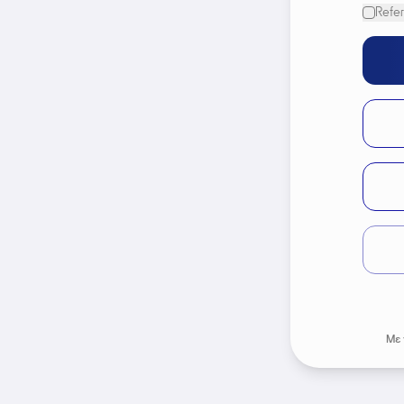
Refer
Με 