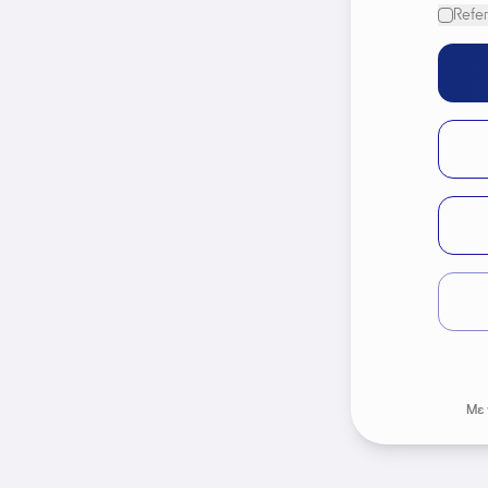
Refer
Με 