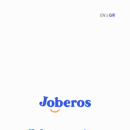
EN
GR