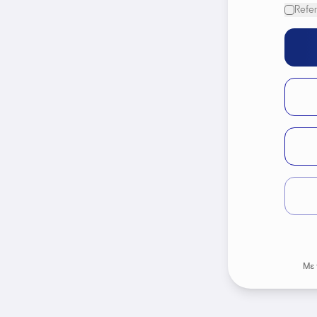
Refer
Με 