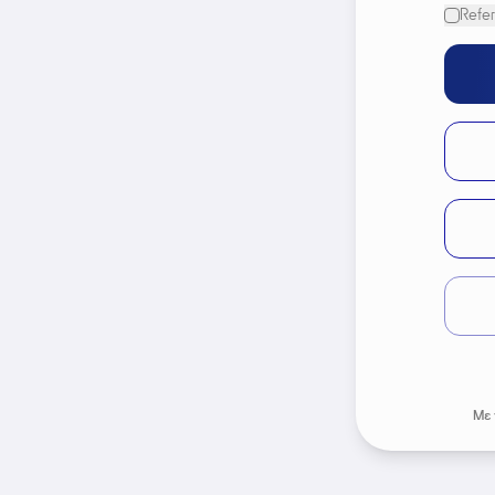
Refer
Με 