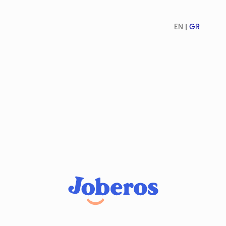
EN
GR