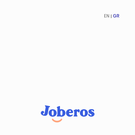
EN
GR