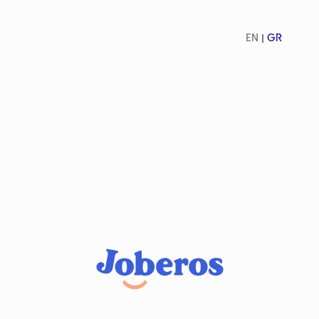
EN
GR