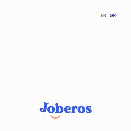
EN
GR