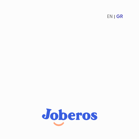
EN
GR