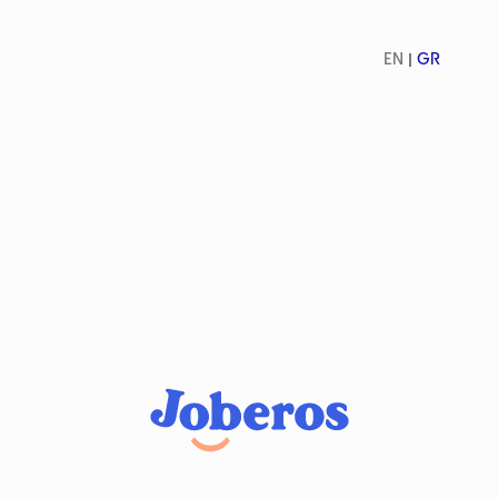
EN
GR