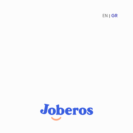
EN
GR