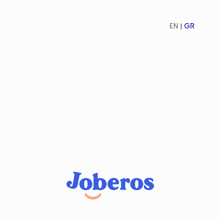
EN
GR