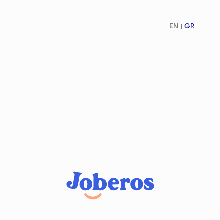
EN
GR