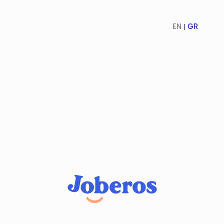
EN
GR