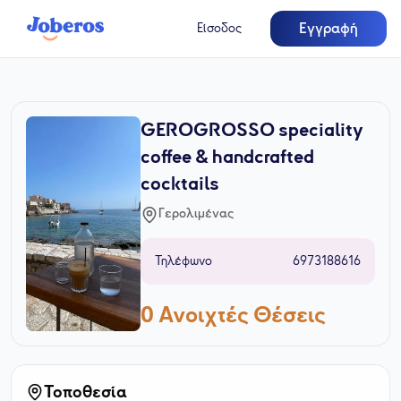
Εγγραφή
Είσοδος
GEROGROSSO speciality
coffee & handcrafted
cocktails
Γερολιμένας
Τηλέφωνο
6973188616
0
Ανοιχτές Θέσεις
Τοποθεσία