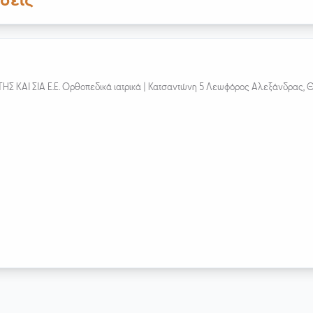
σεις
ΚΑΙ ΣΙΑ E.E. Ορθοπεδικά ιατρικά |
Κατσαντώνη 5 Λεωφόρος Αλεξάνδρας, Θε