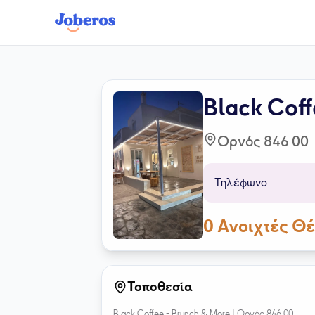
Black Coff
Ορνός 846 00
Τηλέφωνο
0
Ανοιχτές Θέ
Τοποθεσία
Black Coffee - Brunch & More |
Ορνός 846 00