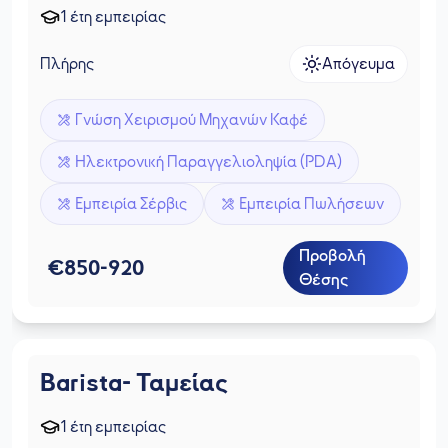
1 έτη εμπειρίας
Πλήρης
Απόγευμα
Γνώση Χειρισμού Μηχανών Καφέ
Ηλεκτρονική Παραγγελιοληψία (PDA)
Εμπειρία Σέρβις
Εμπειρία Πωλήσεων
Προβολή
€
850
-
920
Θέσης
Barista- Ταμείας
1 έτη εμπειρίας