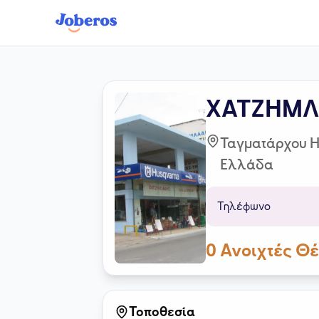
ΧΑΤΖΗΜΛ
Ταγματάρχου Ηλ
Ελλάδα
Τηλέφωνο
0
Ανοιχτές Θέ
Τοποθεσία