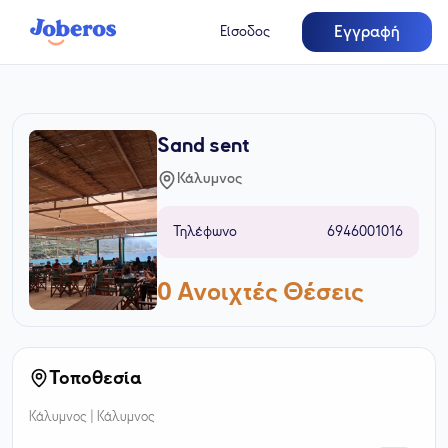
Εγγραφή
Είσοδος
Sand sent
Κάλυμνος
Τηλέφωνο
6946001016
0
Ανοιχτές Θέσεις
Τοποθεσία
Κάλυμνος |
Κάλυμνος