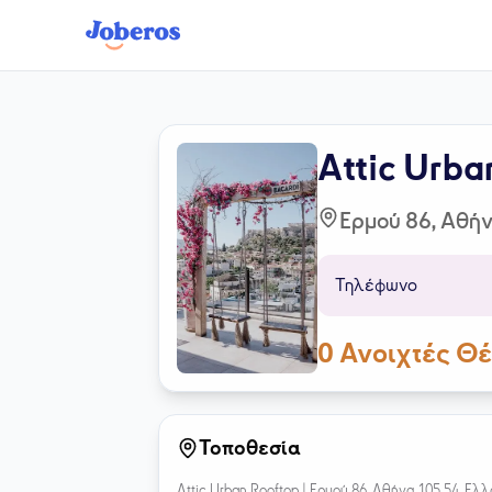
Attic Urba
Ερμού 86, Αθή
Τηλέφωνο
0
Ανοιχτές Θέ
Τοποθεσία
Attic Urban Rooftop |
Ερμού 86, Αθήνα 105 54, Ελ