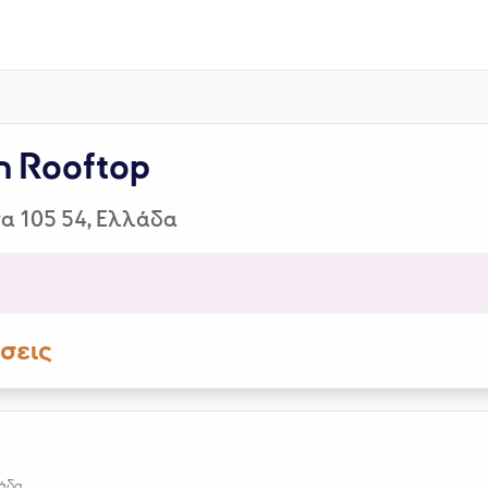
n Rooftop
να 105 54, Ελλάδα
σεις
λάδα