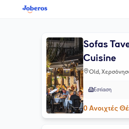
Sofas Tave
Cuisine
Old, Χερσόνησ
Εστίαση
0
Ανοιχτές Θέ